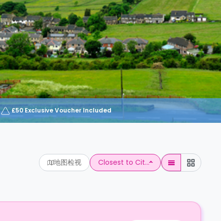
£50 Exclusive Voucher Included
地图检视
Closest to Cit...