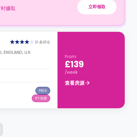
立即领取
订时赚取
31 条评论
, ENGLAND, U.K
From
£139
/week
查看房源
PBSA
1
个优惠