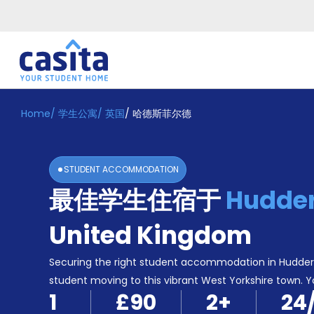
Home
/
学生公寓
/
英国
/
哈德斯菲尔德
Home
ZH
GBP
登
入
STUDENT ACCOMMODATION
Booking
最佳学生住宿于
Hudder
Accommodation
About
us
United Kingdom
Blog
Refer
Securing the right student accommodation in Huddersfi
And
student moving to this vibrant West Yorkshire town. Y
Become
Earn
1
£90
2
+
24
A