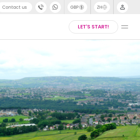
Contact us
GBP
ZH
port
Arabic
LET'S START!
4 (0) 20 3871 8666
Chinese
1 (80) 3711 1326
English
 (646) 718 6172
Thai