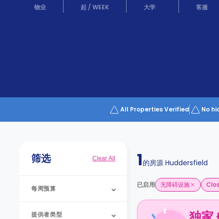
Partner
物业
起
/
WEEK
大学
客服
Help
and
Phone
Support
support
Contact
us
How
It
Works
FAQs
All Properties Verified
No hi
1
筛选
Clear All
的房源
Huddersfield
已启用
无障碍设施
Clos
每周预算
独家 
提供者类型