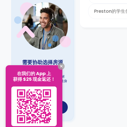
Preston的学
需要协助选择房源
吗？
在我们的 App 上
我们的学生住宿专家非常了解
获得 $25 现金返还！
huddersfield。获取免费且量身
定制的建议 — 无任何压力。
专家在线为您解答！
与专家在线聊聊