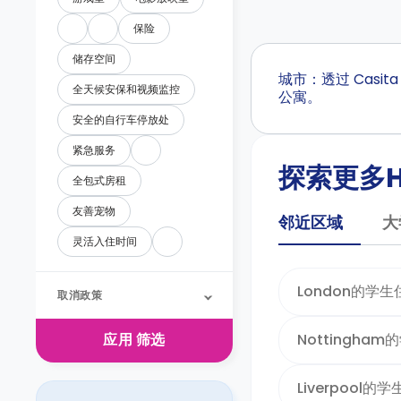
保险
储存空间
城市：透过 Casi
全天候安保和视频监控
公寓。
安全的自行车停放处
紧急服务
探索更多Hu
全包式房租
友善宠物
邻近区域
大
灵活入住时间
London的学生
取消政策
Nottingha
应用
筛选
Liverpool的