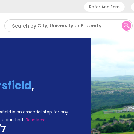
Refer And Earn
Phone sup
City, University or Property
Search by
UK - +4
IN - +9
US - +1
sfield
,
eld is an essential step for any
ou can find
...
Read More
/7