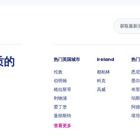
质的
热门英国城市
Ireland
热门
伦敦
都柏林
悉尼
伯明翰
科克
墨尔
格拉斯哥
高威
布里
利物浦
珀斯
爱丁堡
阿德
曼彻斯特
堪培
查看更多