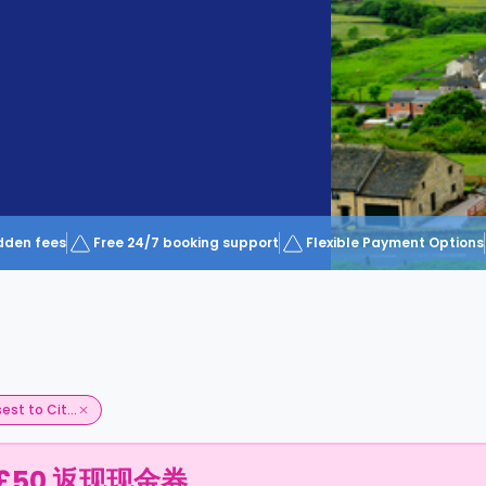
dden fees
Free 24/7 booking support
Flexible Payment Options
est to Cit...
£50 返现现金券