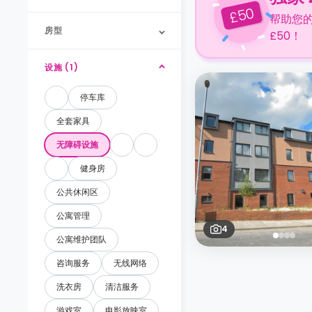
50
£
帮助您
房型
£50！
设施 (1)
停车库
全套家具
无障碍设施
健身房
公共休闲区
公寓管理
4
公寓维护团队
咨询服务
无线网络
洗衣房
清洁服务
游戏室
电影放映室