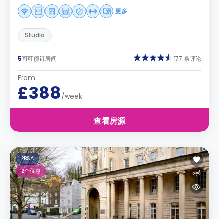
更多
Studio
5
间可预订房间
177 条评论
From
£388
/week
查看房源
PBSA
2
个优惠