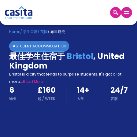
Home
ZH
GBP
Home
/
学生公寓
/
英国
/
布里斯托
登
STUDENT ACCOMMODATION
入
最佳学生住宿于
Bristol
,
United
Booking
Kingdom
Accommodation
About
Bristol is a city that tends to surprise students. It's got a lot
us
more
...
Read More
Blog
6
£160
14
+
24/7
Refer
And
物业
起
/
WEEK
大学
客服
Become
Earn
A
Partner
Help
and
Phone
Support