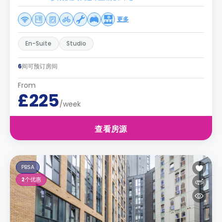
更多
En-Suite
Studio
6
间可预订房间
From
£225
/week
查看房源
PBSA
2
个优惠