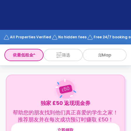
support
Contact
us
How
It
Works
FAQs
All Properties Verified
No hidden fees
Free 24/7 booking 
依最低租金
筛选
Map
50
£
独家 £50 返现现金券
帮助您的朋友找到他们真正喜爱的学生之家！
推荐朋友并在每次成功预订时赚取 £50！
立即领取