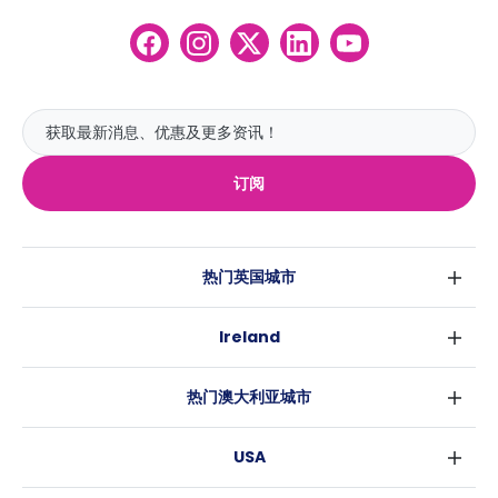
订阅
热门英国城市
伦敦
Ireland
伯明翰
都柏林
格拉斯哥
热门澳大利亚城市
科克
利物浦
悉尼
高威
爱丁堡
USA
墨尔本
曼彻斯特