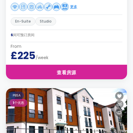
更多
En-Suite
Studio
6
间可预订房间
From
£225
/week
查看房源
PBSA
1
个优惠