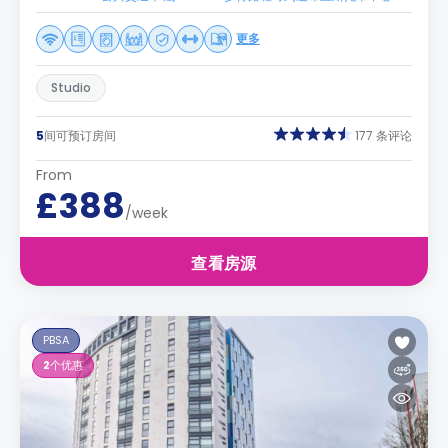
更多
Studio
5
间可预订房间
177 条评论
From
£388
/week
查看房源
PBSA
2
个优惠