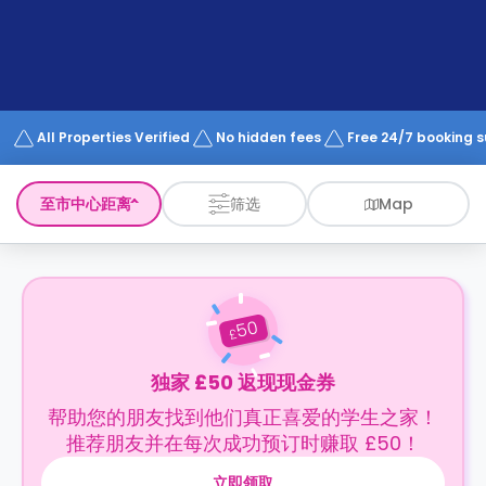
support
Contact
us
How
It
Works
FAQs
All Properties Verified
No hidden fees
Free 24/7 booking 
至市中心距离
筛选
Map
50
£
独家 £50 返现现金券
帮助您的朋友找到他们真正喜爱的学生之家！
推荐朋友并在每次成功预订时赚取 £50！
立即领取