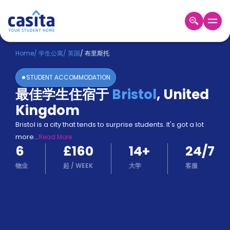
Home
ZH
GBP
Home
/
学生公寓
/
英国
/
布里斯托
登
STUDENT ACCOMMODATION
入
最佳学生住宿于
Bristol
,
United
Booking
Kingdom
Accommodation
About
Bristol is a city that tends to surprise students. It's got a lot
us
more
...
Read More
Blog
6
£160
14
+
24/7
Refer
And
物业
起
/
WEEK
大学
客服
Become
Earn
A
Partner
Help
and
Phone
Support