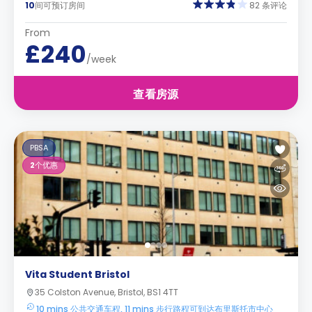
10
间可预订房间
82 条评论
From
£240
/week
查看房源
PBSA
2
个优惠
Vita Student Bristol
35 Colston Avenue, Bristol, BS1 4TT
10 mins 公共交通车程, 11 mins 步行路程可到达布里斯托市中心