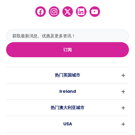
订阅
热门英国城市
伦敦
Ireland
伯明翰
都柏林
格拉斯哥
热门澳大利亚城市
科克
利物浦
悉尼
高威
爱丁堡
USA
墨尔本
曼彻斯特