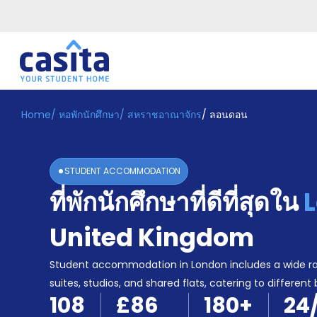
Home
/
หอพักนักศึกษา
/
สหราชอาณาจักร
/
ลอนดอน
Home
TH
GBP
เข้าสู่
ระบบ
STUDENT ACCOMMODATION
Booking
ที่พักนักศึกษาที่ดีที่สุดใน
Accommodation
About
us
United Kingdom
Blog
Refer
Student accommodation in London includes a wide r
And
suites, studios, and shared flats, catering to different
Become
Earn
108
£86
180
+
24
A