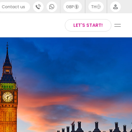
Contact us
GBP
TH
port
Arabic
LET'S START!
4 (0) 20 3871 8666
Chinese
1 (80) 3711 1326
English
 (646) 718 6172
Thai