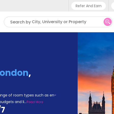
Refer And Earn
Phone sup
City, University or Property
Search by
UK - +4
IN - +9
US - +1
London
,
ange of room types such as en-
 budgets and li
...
Read More
/7