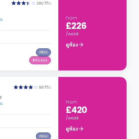
280 รีวิว
From
อน
£226
/week
ดูห้อง
PBSA
3
ข้อเสนอ
99 รีวิว
F
From
อน
£420
/week
ดูห้อง
PBSA