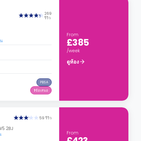
269
รีวิว
From
£385
อน
/week
ดูห้อง
PBSA
1
ข้อเสนอ
59 รีวิว
W5 2BJ
From
น
£423