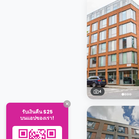
4
รับเงินคืน $25
บนแอปของเรา!