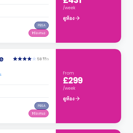
£431
/week
ดูห้อง
PBSA
1
ข้อเสนอ
e
58 รีวิว
From
น
£299
/week
ดูห้อง
PBSA
1
ข้อเสนอ