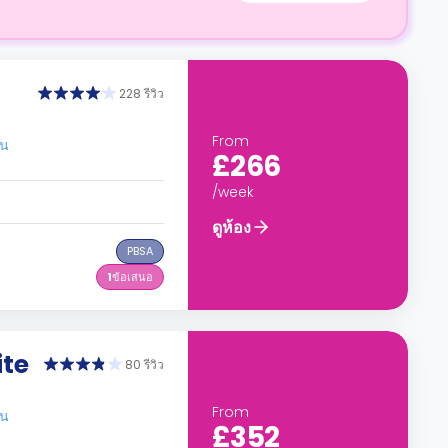
228 รีวิว
From
อน
£266
/week
ดูห้อง
PBSA
1
ข้อเสนอ
ite
80 รีวิว
From
อน
£352