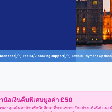
dden fees
Free 24/7 booking support
Flexible Payment Options
ำนัลเงินคืนพิเศษมูลค่า £50
อนของคุณค้นหาบ้านพักนักศึกษาที่พวกเขาจะรักอย่างแท้จริง! แนะ