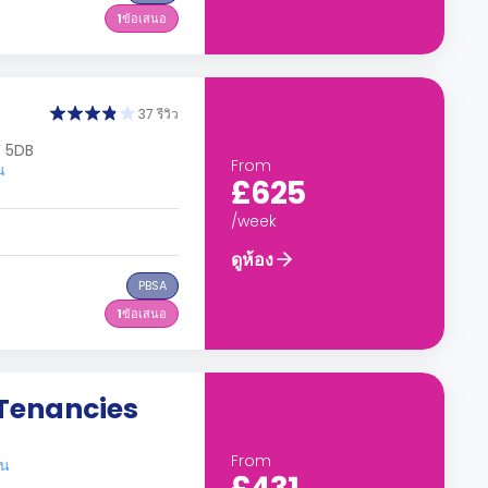
1
ข้อเสนอ
37 รีวิว
W 5DB
From
น
£625
/week
ดูห้อง
PBSA
1
ข้อเสนอ
 Tenancies
From
อน