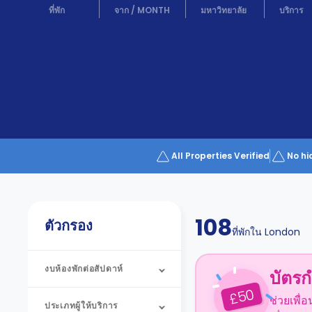
Partner
ที่พัก
จาก
/
MONTH
มหาวิทยาลัย
บริการ
Help
and
Phone
Support
support
Contact
us
How
It
Works
FAQs
All Properties Verified
No hi
108
ตัวกรอง
ที่พักใน
London
งบห้องพักต่อสัปดาห์
บัตรก
50
£
ช่วยเพื่
ประเภทผู้ให้บริการ