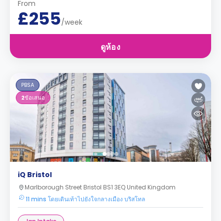
From
£255
/week
ดูห้อง
PBSA
2
ข้อเสนอ
iQ Bristol
Marlborough Street Bristol BS1 3EQ United Kingdom
11 mins โดยเดินเท้าไปยังใจกลางเมือง บริสโทล