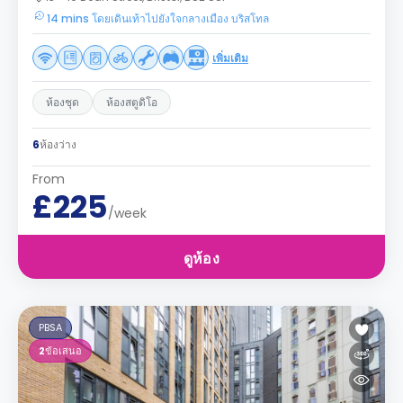
14 mins โดยเดินเท้าไปยังใจกลางเมือง บริสโทล
เพิ่มเติม
ห้องชุด
ห้องสตูดิโอ
6
ห้องว่าง
From
£225
/week
ดูห้อง
PBSA
2
ข้อเสนอ