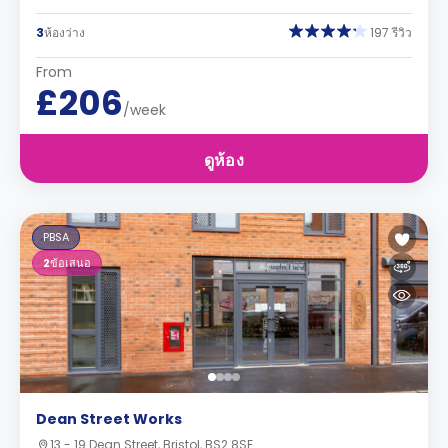
3
ห้องว่าง
197 รีวิว
From
£206
/week
ดูห้อง
PBSA
2
ข้อเสนอ
Dean Street Works
13 - 19 Dean Street, Bristol, BS2 8SF