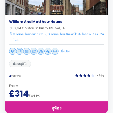
William And Matthew House
32, 34 Colston St, Bristol BS1 5AE, UK
11 mins โดยรถสาธารณะ, 12 mins โดยเดินเท้าไปยังใจกลางเมือง บริส
โทล
เพิ่มเติม
ห้องสตูดิโอ
3
ห้องว่าง
17 รีวิว
From
£314
/week
ดูห้อง