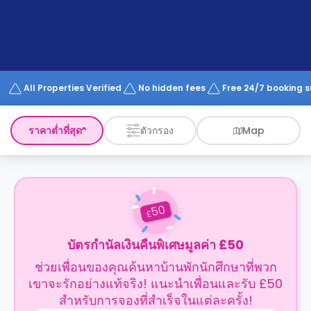
support
Contact
us
How
It
Works
FAQs
All Properties Verified
No hidden fees
Free 24/7 booking 
ราคาต่ำที่สุด
ตัวกรอง
Map
50
£
บัตรกำนัลเงินคืนพิเศษมูลค่า £50
ช่วยเพื่อนของคุณค้นหาบ้านพักนักศึกษาที่พวก
เขาจะรักอย่างแท้จริง! แนะนำเพื่อนและรับ £50
สำหรับการจองที่สำเร็จในแต่ละครั้ง!