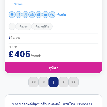
บริสโทล
เพิ่มเติม
ห้องชุด
ห้องสตูดิโอ
9
ห้องว่าง
From
£405
/week
ดูห้อง
1
<<
<
>
>>
หาตัวเลือกที่ดีที่สุดนักศึกษาหอพักในบริสโทล. เราคัดสรร