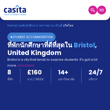
Home
TH
GBP
Home
/
หอพักนักศึกษา
/
สหราชอาณาจักร
/
บริสโทล
เข้าสู่
STUDENT ACCOMMODATION
ระบบ
ที่พักนักศึกษาที่ดีที่สุดใน
Bristol
,
Booking
United Kingdom
Accommodation
About
Bristol is a city that tends to surprise students. It's got a lot
us
more
...
Read More
Blog
8
£160
14
+
24/7
Refer
And
ที่พัก
จาก
/
WEEK
มหาวิทยาลัย
บริการ
Become
Earn
A
Partner
Help
and
Phone
Support