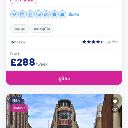
Jan Intake
เพิ่มเติม
ห้องชุด
ห้องสตูดิโอ
15
ห้องว่าง
156 รีวิว
From
£288
/week
ดูห้อง
PBSA
1
ข้อเสนอ