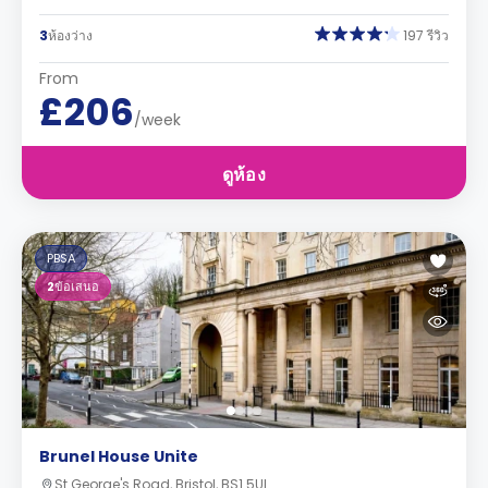
3
ห้องว่าง
197 รีวิว
From
£206
/week
ดูห้อง
PBSA
2
ข้อเสนอ
Brunel House Unite
St George's Road, Bristol, BS1 5UL