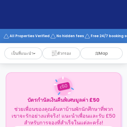
support
Contact
us
How
It
Works
FAQs
All Properties Verified
No hidden fees
Free 24/7 booking 
เป็นที่แนะนำ
ตัวกรอง
Map
50
£
บัตรกำนัลเงินคืนพิเศษมูลค่า £50
ช่วยเพื่อนของคุณค้นหาบ้านพักนักศึกษาที่พวก
เขาจะรักอย่างแท้จริง! แนะนำเพื่อนและรับ £50
สำหรับการจองที่สำเร็จในแต่ละครั้ง!