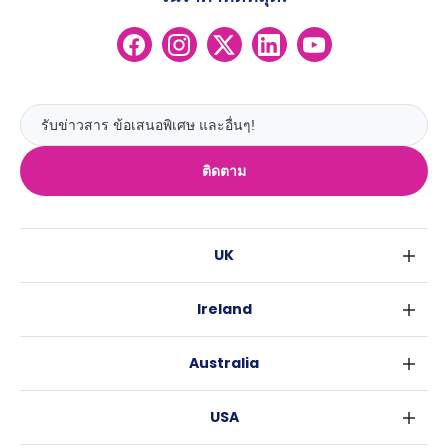
ติดตาม
UK
ลอนดอน
Ireland
เบอร์มิงแฮม
ดับลิน
กลาสโกว
Australia
คอร์ค
ลิเวอร์พูล
ซิดนีย์
กาลเวย์
เอดินเบอระ
USA
เมลเบิร์น
แมนเชสเตอร์