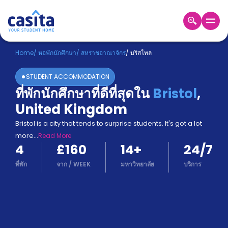
Home
TH
GBP
Home
/
หอพักนักศึกษา
/
สหราชอาณาจักร
/
บริสโทล
เข้าสู่
STUDENT ACCOMMODATION
ระบบ
ที่พักนักศึกษาที่ดีที่สุดใน
Bristol
,
Booking
United Kingdom
Accommodation
About
Bristol is a city that tends to surprise students. It's got a lot
us
more
...
Read More
Blog
4
£160
14
+
24/7
Refer
And
ที่พัก
จาก
/
WEEK
มหาวิทยาลัย
บริการ
Become
Earn
A
Partner
Help
and
Phone
Support