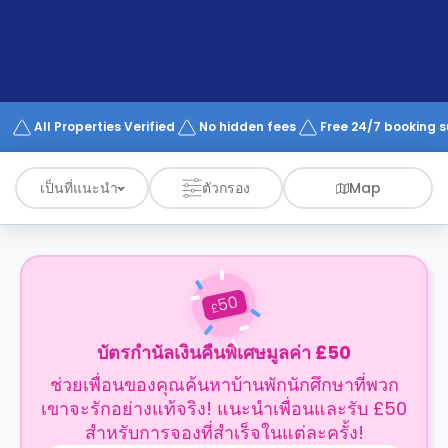
support
Contact
us
How
It
Works
FAQs
All Properties Verified
No hidden fees
Free 24/7 booking 
เป็นที่แนะนำ
ตัวกรอง
Map
50
£
บัตรกำนัลเงินคืนพิเศษมูลค่า £50
ช่วยเพื่อนของคุณค้นหาบ้านพักนักศึกษาที่พวก
เขาจะรักอย่างแท้จริง! แนะนำเพื่อนและรับ £50
สำหรับการจองที่สำเร็จในแต่ละครั้ง!