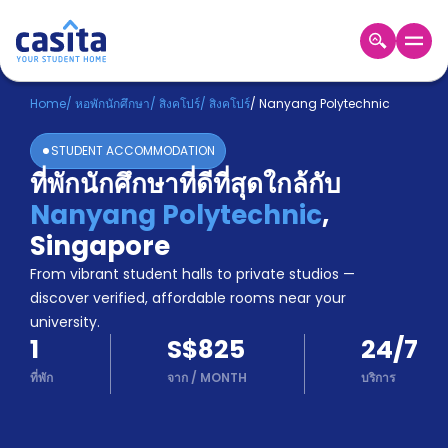
Home
TH
SGD
Home
/
หอพักนักศึกษา
/
สิงคโปร์
/
สิงคโปร์
/
Nanyang Polytechnic
เข้าสู่
STUDENT ACCOMMODATION
ระบบ
ที่พักนักศึกษาที่ดีที่สุดใกล้กับ
Booking
Nanyang Polytechnic
,
Accommodation
About
Singapore
us
From vibrant student halls to private studios —
Blog
discover verified, affordable rooms near your
Refer
university.
And
Become
1
S$825
24/7
Earn
A
ที่พัก
จาก
/
MONTH
บริการ
Partner
Help
and
Phone
Support