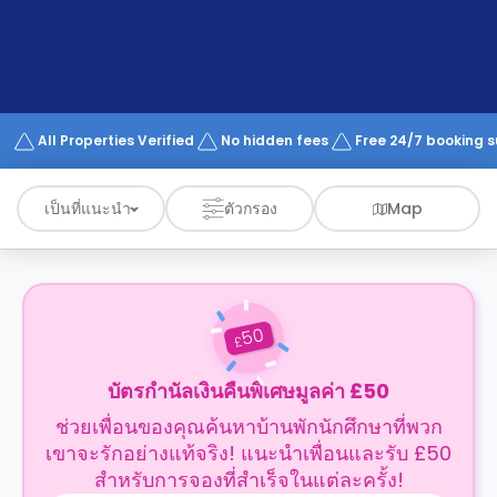
support
Contact
us
How
It
Works
FAQs
All Properties Verified
No hidden fees
Free 24/7 booking 
เป็นที่แนะนำ
ตัวกรอง
Map
50
£
บัตรกำนัลเงินคืนพิเศษมูลค่า £50
ช่วยเพื่อนของคุณค้นหาบ้านพักนักศึกษาที่พวก
เขาจะรักอย่างแท้จริง! แนะนำเพื่อนและรับ £50
สำหรับการจองที่สำเร็จในแต่ละครั้ง!