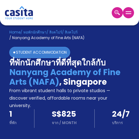
Home
TH
SGD
Home
/
หอพักนักศึกษา
/
สิงคโปร์
/
สิงคโปร์
/
Nanyang Academy of Fine Arts (NAFA)
เข้าสู่
ระบบ
STUDENT ACCOMMODATION
Booking
ที่พักนักศึกษาที่ดีที่สุดใกล้กับ
Accommodation
Nanyang Academy of Fine
About
us
Arts (NAFA)
,
Singapore
Blog
From vibrant student halls to private studios —
Refer
discover verified, affordable rooms near your
And
university.
Become
Earn
1
S$825
24/7
A
Partner
ที่พัก
จาก
/
MONTH
บริการ
Help
and
Phone
Support