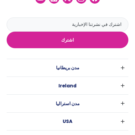
اشترك
مدن بريطانيا
لندن
Ireland
بارامنجهام
دبلين
جلاسكو
مدن استراليا
كورك
ليفربول
سيدني
غالواي
ادنبره
USA
ملبورن
مانشستر
نيويورك
بريسبان