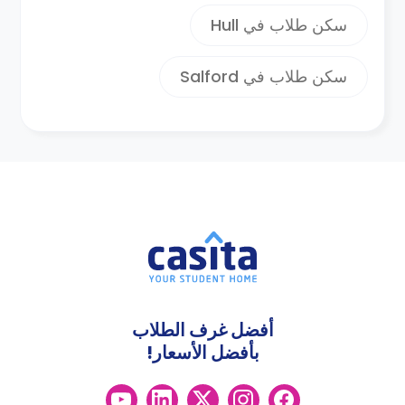
تحتوي هادرسفيلد علي ثلاثه متعهدين نقل
سكن طلاب في Hull
داخلي بالحافلات ومعظمهم يقدمون خدمات
الانتقال بداخل هدرسفيلد وبعضها بخارج
سكن طلاب في Salford
كيركليس الي وجهات مثل برادفورد
وبريجهاوس وهاليفاكس ومانشستر واولدهام
كما يمكن للطلاب المقيمين بهدرسفيلد من
استقلال باص المدينه المجاني والذي يربط
المواقع الرئيسيه ببعضها البعض .
أفضل غرف الطلاب
بأفضل الأسعار!