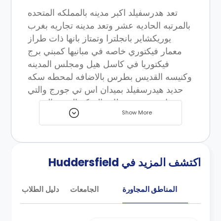
تعد هدرسفيلد اكبر مدينه بالمملكه المتحده
بالمرتبه الحاديه عشر وتعد مدينه تجاريه بغرب
يوريكشاير بانجلترا وتمتاز بانها ذات طراز
معمار فيكتوري خاصه في مبانيها كمبني برج
فيكتوريا في كاسل هيل ومجلس المدينه
وكنيسه القديس بطرس بالاضافه لمحطه سكه
حديد هيدرسفيلد بميدان اس تي جورج والتي
تعد واحده من محطات السكه الحديد الحديثه
Show More
بانجلترا كما يتواجد تمثال السيد هارولد
ورلسون البرونزي بمدخل المحطه . يقام
بالمدينه بمهرجان هيدرسفيلد للموسيقي
المعاصره سنويا وكذلك مهرجان هيدرسفيلد
اكتشف المزيد في Huddersfield
للضوء والذي يقام بشهر ديسمبر بوسط المدينه
بالقرب من محطه السكه الحديديه بالاضافه
المناطق المجاورة
الجامعات
دليل الطلاب
لكل ذلك يقام بالمدينه ايضا مهرجان
هيدرسفيلد الادبي الذي يعرض به المؤلفين
مؤلفاتهم بالاضافه للامسيات الشعريه ودروس