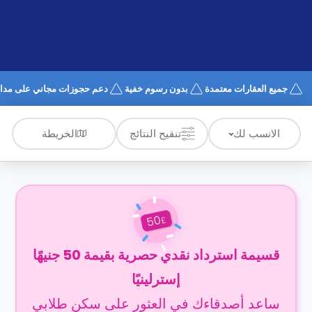
الدعم
و
عبر
المساعدة
الهاتف
اتصل
بنا
كيف
جميع العقارات معتمدة
بدون رسوم خفية
دعم حجوزات مجاني على مدار 4/7
تعمل؟
الأسئلة
الشائعة
الخريطة
الانسب لك
تنقيح النتائج
50
£
قسيمة استرداد نقدي حصرية بقيمة 50 جنيهًا
إسترلينيًا
ساعد أصدقاءك في العثور على سكن طلابي