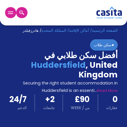
الرئيسية
عربي
GBP
الصفحة الرئيسية
/
أماكن الإقامة
/
المملكة المتحدة
/
هادرزفيلدز
سكن طلاب
دخول
أفضل سكن طلابي في
حجز
Huddersfield
,
United
السكن
من
Kingdom
نحن؟
Securing the right student accommodation in
المدونة
أخبر
Huddersfield is an essenti
...
Read More
أصدقائك
24/7
+
2
£90
0
و
كن
عقارات
من
/
WEEK
جامعات
الدعم
اكسب
شريكا
الدعم