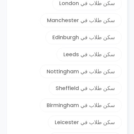
احتوائها علي الكثير من المطاعم واماكن
سكن طلاب في London
التسوق والترفيه والمواقع التاريخيه العديده .
تعتبر بريستول ايضا وجهه سياحيه شهيره كما
سكن طلاب في Manchester
تم تصنيفها كواحده من افضل 10 وجهات
سياحيه بالعالم كما تعتبر مكانا رائعا للعيش
سكن طلاب في Edinburgh
والدراسه بالنسبه لطلاب الجامعات حيث يتوفر
بها كل ما يلزم لتحظي بتجربه مميزه اثناء
سكن طلاب في Leeds
الاقامه بالمملكه المتحده .
سكن طلاب في Nottingham
سكن طلاب في Sheffield
سكن طلاب في Birmingham
سكن طلاب في Leicester