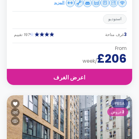
المزيد
استوديو
3
غرف متاحة
197 تقييم
From
£206
/week
اعرض الغرف
PBSA
2
عروض