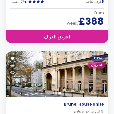
5
غرف متاحة
177 تقييم
From
£388
/week
اعرض الغرف
PBSA
2
عروض
Brunel House Unite
اس تي جورج هاوس