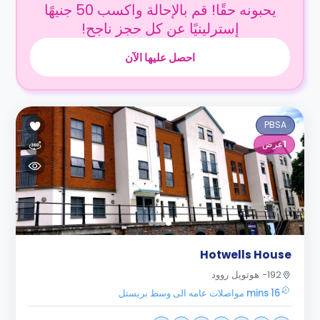
يحبونه حقًا! قم بالإحالة واكسب 50 جنيهًا
إسترلينيًا عن كل حجز ناجح!
احصل عليها الآن
PBSA
1
عرض
Hotwells House
192- هوتويل روود
16 mins مواصلات عامه الى وسط بريستل