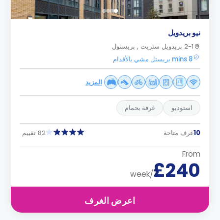
نيو بريدويل
2-1 بريدويل ستريت , بريستول
8 mins بريستل مشي بالأقدام
المزيد
استوديو
غرفة بحمام
10
غرف متاحة
82 تقييم
From
£240
/week
اعرض الغرف