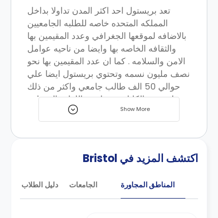
تعد بريستول احد اكثر المدن تداولا بداخل
المملكه المتحده خاصه للطلبه الجامعيين
بالاضافه لموقعها الجغرافي وعدد المقيمين بها
والثقافه الخاصه بها وايضا من ناحيه عوامل
الامن والسلامه . كما ان عدد المقيمين بها نحو
نصف مليون نسمه وتحتوي بريستول ايضا علي
حوالي 50 الف طالب جامعي واكثر من ذلك
ملتحقين بالكليات ومدارس اللغات المختلفه
Show More
والتي تجعل بريستول احد اكثر المدن الجامعيه
المعروفه بجنوب انجلترا بعد لندن .
تقع كلا من جامعه بريستول والمعروفه كونها
بديلا عن اوكسبريدج وجامعه غرب انجلترا
اكتشف المزيد في Bristol
ببريستول علي بعد نحو 90 دقيقه فقط من
لندن وتعتبر بريستول مدينه تاريخيه مثلها مثل
المناطق المجاورة
الجامعات
دليل الطلاب
العديد من مدن المملكه المتحده كما تعد مركزا
تجاريا مزدهرا لاكثر من الف عام بفضل