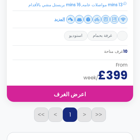
13 mins مواصلات عامه, 16 mins بريستل مشي بالأقدام
المزيد
غرفة بحمام
استوديو
10
غرف متاحة
From
£399
/week
اعرض الغرف
1
>>
>
<
<<