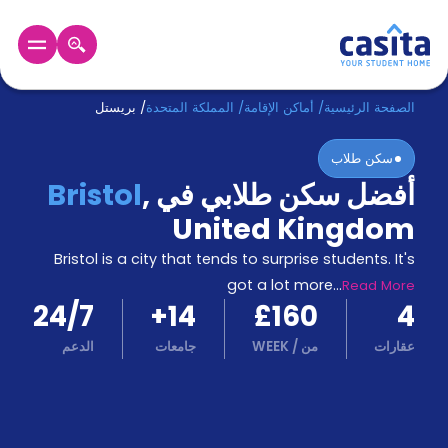
الرئيسية
عربي
GBP
الصفحة الرئيسية
/
أماكن الإقامة
/
المملكة المتحدة
/
بريستل
سكن طلاب
دخول
أفضل سكن طلابي في
,
Bristol
حجز
United Kingdom
السكن
من
Bristol is a city that tends to surprise students. It's
نحن؟
got a lot more
...
Read More
المدونة
24/7
+
14
£160
4
أخبر
أصدقائك
عقارات
من
/
WEEK
جامعات
الدعم
و
كن
اكسب
شريكا
الدعم