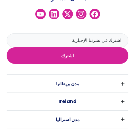
اشترك
مدن بريطانيا
لندن
Ireland
بارامنجهام
دبلين
جلاسكو
مدن استراليا
كورك
ليفربول
سيدني
غالواي
ادنبره